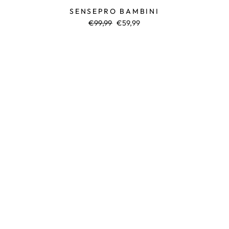
SENSEPRO BAMBINI
Prezzo
€99,99
Prezzo
€59,99
normale
di
vendita