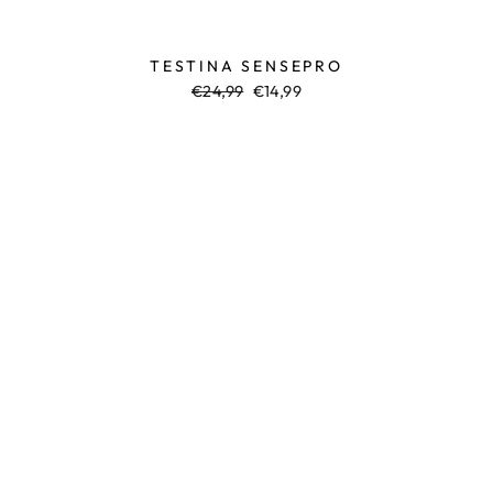
TESTINA SENSEPRO
Prezzo
€24,99
Prezzo
€14,99
normale
di
vendita